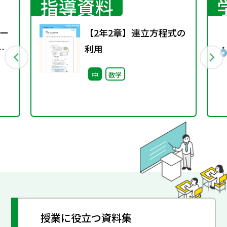
指導資料
ー
【2年2章】連立方程式の
利用
中
数学
授業に役立つ資料集