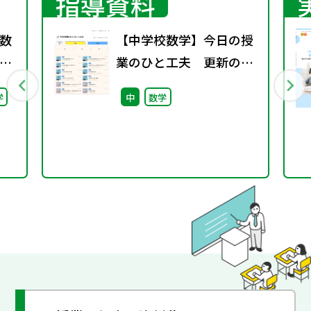
指導資料
数
【中学校数学】今日の授
業のひと工夫 更新のお
知らせ
学
中
数学