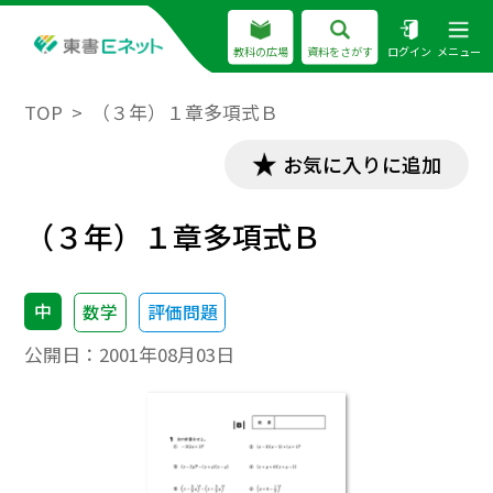
教科の広場
資料をさがす
ログイン
メニュー
TOP
（３年）１章多項式Ｂ
お気に入りに追加
（３年）１章多項式Ｂ
中
数学
評価問題
公開日：
2001年08月03日