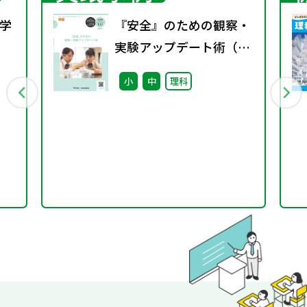
学
『安全』のための観察・
実験アップデート術（特
行
別課題137）
小
中
理科