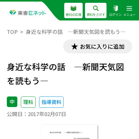
教科の広場
資料をさがす
ログイン
メニュー
TOP
身近な科学の話 ―新聞天気図を読もう―
お気に入りに追加
身近な科学の話 ―新聞天気図
を読もう―
中
理科
指導資料
公開日：
2017年02月07日