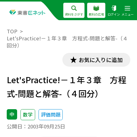
資料をさがす
教科の広場
ログイン
メニュー
TOP
Let'sPractice!－１年３章 方程式-問題と解答-（４
回分）
お気に入りに追加
Let'sPractice!－１年３章 方程
式-問題と解答-（４回分）
中
数学
評価問題
公開日：
2003年09月25日