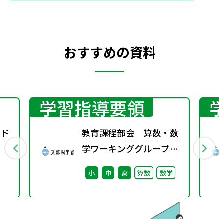
おすすめの資料
学習指導要領
ッド
教育課程部会 算数・数
学ワーキンググループ
（第2回） 配付資料
小
中
高
算数
数学