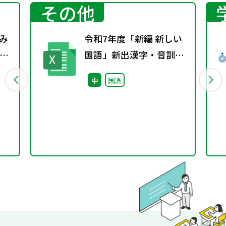
その他
み
令和7年度「新編 新しい
成
国語」新出漢字・音訓・
「付表」
中
国語