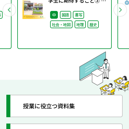
学生に期待すること③ ～
取り組みと今後への期待
料
中
国語
書写
～
社会・地図
地理
歴史
授業に役立つ資料集