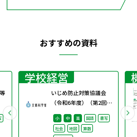
おすすめの資料
学校経営
等
いじめ防止対策協議会
（令和6年度）（第2回）
配付資料
写
小
中
高
国語
書写
社会
地図
算数