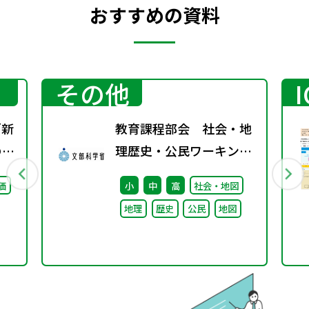
おすすめの資料
その他
「新
教育課程部会 社会・地
のポ
理歴史・公民ワーキング
（第3回） 配付資料
価
小
中
高
社会・地図
地理
歴史
公民
地図