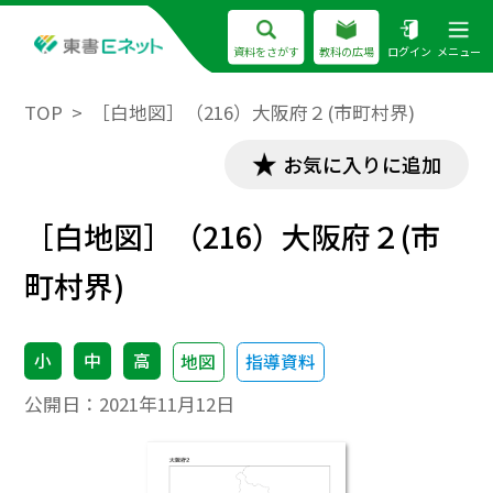
資料をさがす
教科の広場
ログイン
メニュー
TOP
［白地図］（216）大阪府２(市町村界)
お気に入りに追加
［白地図］（216）大阪府２(市
町村界)
小
中
高
地図
指導資料
公開日：
2021年11月12日