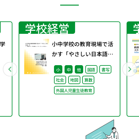
学校経営
学
小中学校の教育現場で活
かす「やさしい日本語」
行
③ ～「保護者への（学校
小
中
他
国語
書写
運営としての）やさしい
社会
地図
算数
日本語」～
外国人児童生徒教育