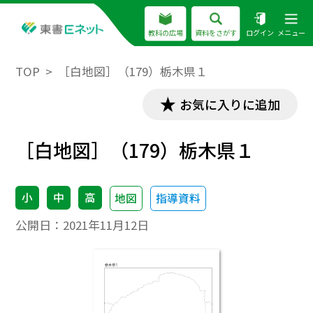
教科の広場
資料をさがす
ログイン
メニュー
TOP
［白地図］（179）栃木県１
お気に入りに追加
［白地図］（179）栃木県１
小
中
高
地図
指導資料
公開日：
2021年11月12日