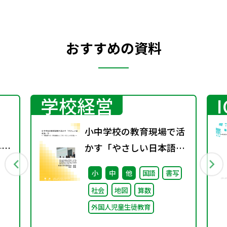
おすすめの資料
学校経営
小中学校の教育現場で活
──
かす「やさしい日本語」
る
③ ～「保護者への（学校
小
中
他
国語
書写
“当
運営としての）やさしい
社会
地図
算数
ー
日本語」～
外国人児童生徒教育
直