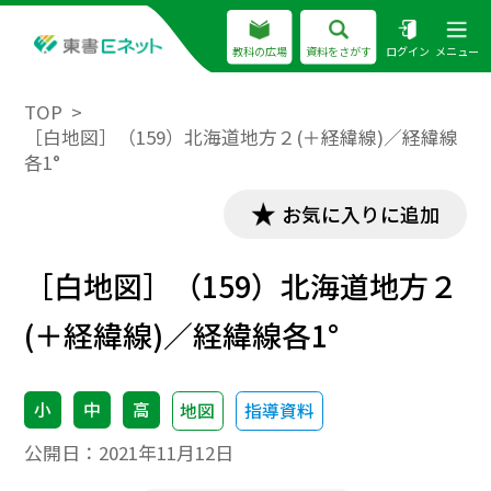
教科の広場
資料をさがす
ログイン
メニュー
TOP
［白地図］（159）北海道地方２(＋経緯線)／経緯線
各1°
お気に入りに追加
［白地図］（159）北海道地方２
(＋経緯線)／経緯線各1°
小
中
高
地図
指導資料
公開日：
2021年11月12日