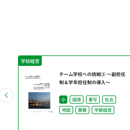
学校経営
チーム学校への挑戦③ ～副担任
制＆学年担任制の導入～
小
国語
書写
社会
地図
算数
学級経営