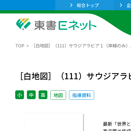
総合トップ
企
TOP
［白地図］（111）サウジアラビア１（岸線のみ）／ボ
［白地図］（111）サウジアラビ
小
中
高
地図
指導資料
最新「世界と