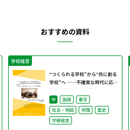
おすすめの資料
学校経営
“つくられる学校”から“共に創る
学校”へ ──不確実な時代に応
答する小津中の実践 第一回 “当
たり前”を問い直すルールメイキ
中
国語
書写
ング（校則見直し）
社会・地図
地理
歴史
学級経営