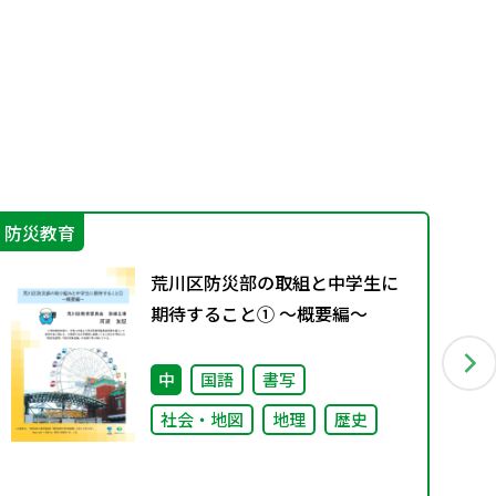
防災教育
学
荒川区防災部の取組と中学生に
期待すること① ～概要編～
中
国語
書写
社会・地図
地理
歴史