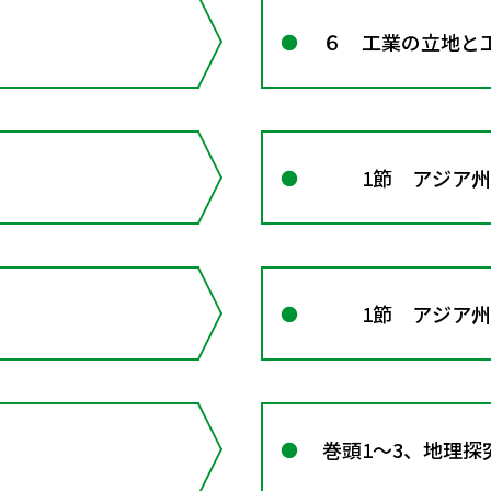
６ 工業の立地と
1節 アジア州
1節 アジア州
巻頭1～3、地理探