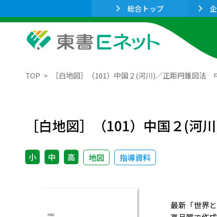
総合トップ
企
TOP
［白地図］（101）中国２(河川)／正距円錐図法 中心(
［白地図］（101）中国２(河川)
小
中
高
地図
指導資料
最新「世界と