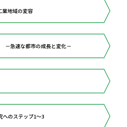
工業地域の変容
 －急速な都市の成長と変化－
究へのステップ1～3