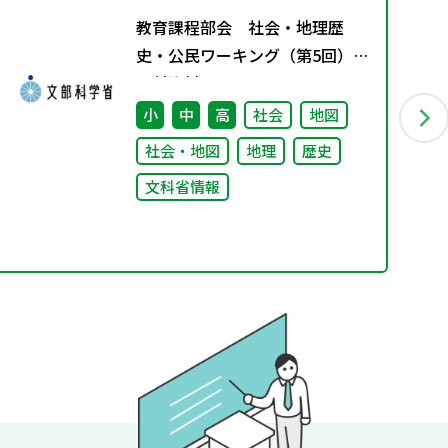
教育課程部会 社会・地理歴
史・公民ワーキング（第5回）
配付資料
小
中
高
社会
地図
社会・地図
地理
歴史
文科省情報