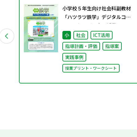
に
小学校５年生向け社会科副教材
編～
「ハツラツ鉄学」デジタルコン
テンツ版のご紹介～授業でその
まま使える指導案やワークシー
小
社会
ICT活用
トをご用意～
指導計画・評価
指導案
実践事例
授業プリント・ワークシート