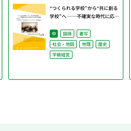
“つくられる学校”から“共に創る
学校”へ ──不確実な時代に応
答する小津中の実践 第一回 “当
たり前”を問い直すルールメイキ
中
国語
書写
ング（校則見直し）
社会・地図
地理
歴史
学級経営