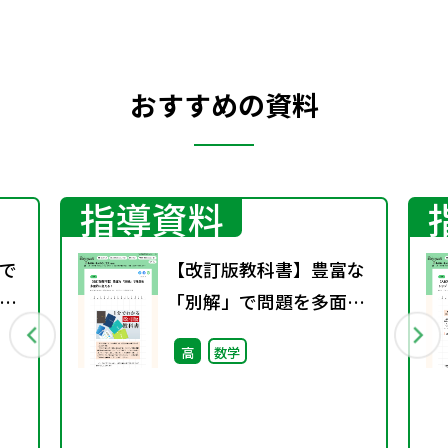
おすすめの資料
指導資料
で
【改訂版教科書】豊富な
「別解」で問題を多面的
に捉える！
高
数学