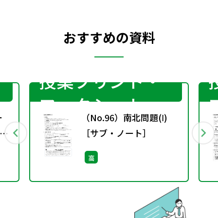
おすすめの資料
授業プリント・
ワークシート
ー
（No.96）南北問題(Ⅰ)
す
［サブ・ノート］
高