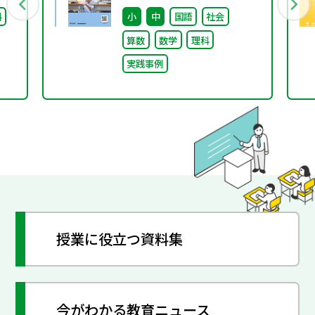
インする（特別課題
料
小
中
国語
社会
138）
算数
数学
理科
実践事例
授業に役立つ資料集
今がわかる教育ニュース