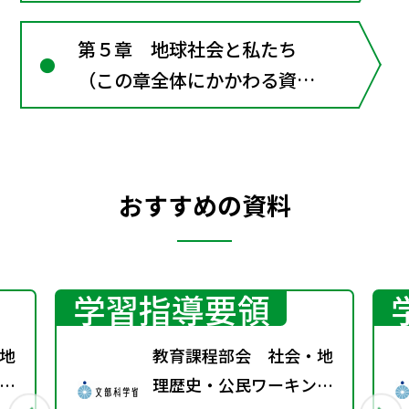
第５章 地球社会と私たち
（この章全体にかかわる資
料）
おすすめの資料
学習指導要領
地
教育課程部会 社会・地
グ
理歴史・公民ワーキング