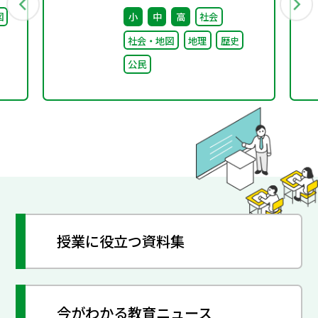
（第7回） 配付資料
図
小
中
高
社会
社会・地図
地理
歴史
公民
授業に役立つ資料集
今がわかる教育ニュース