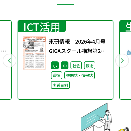
ICT活用
東研情報 2026年4月号
──
GIGAスクール構想第2期
る
を迎えて ③
小
中
社会
技術
道徳
機関誌・情報誌
徒
実践事例
針