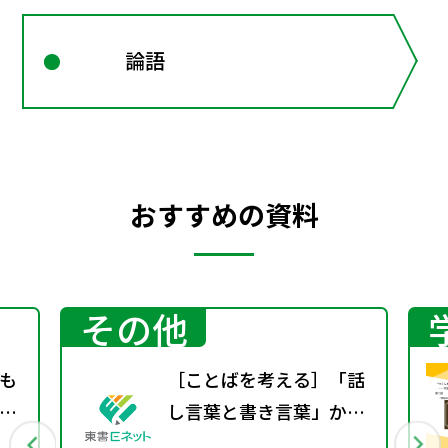
論語
おすすめの資料
その他
も
［ことばを考える］「話
」
し言葉と書き言葉」から
か
見た日本語