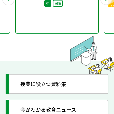
中
国語
り
授業に役立つ資料集
今がわかる教育ニュース