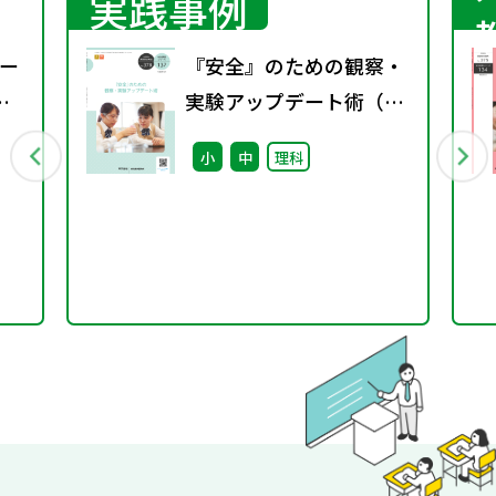
実践事例
ー
『安全』のための観察・
実験アップデート術（特
別課題137）
小
中
理科