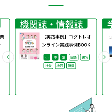
機関誌・情報誌
業
【実践事例】コグトレオ
育
ンライン実践事例BOOK
い
小
中
高
国語
書写
社会
地図
算数