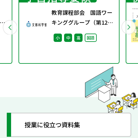
教育課程部会 国語ワー
校
キンググループ（第12
回） 配付資料
小
中
高
国語
授業に役立つ資料集