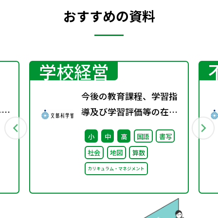
おすすめの資料
学校経営
今後の教育課程、学習指
──
導及び学習評価等の在り
る
方に関する有識者検討会
小
中
高
国語
書写
の論点整理を掲載しまし
社会
地図
算数
徒
た
カリキュラム・マネジメント
針