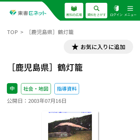
教科の広場
資料をさがす
ログイン
メニュー
TOP
［鹿児島県］鶴灯籠
お気に入りに追加
［鹿児島県］鶴灯籠
中
社会・地図
指導資料
公開日：
2003年07月16日