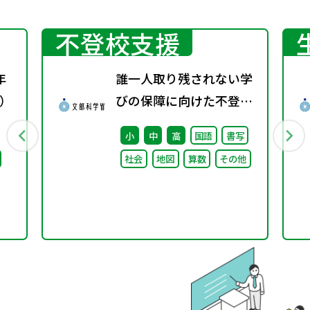
不登校支援
年
誰一人取り残されない学
）
びの保障に向けた不登校
対策推進本部（第4回）
小
中
高
国語
書写
安心して学べる魅力ある
社会
地図
算数
その他
学校づくりの推進に向け
た方向性等について議論