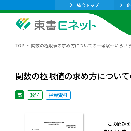
総合トップ
企
TOP
関数の極限値の求め方についての一考察～いろい
関数の極限値の求め方について
高
数学
指導資料
「この問題を