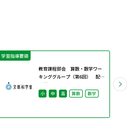
学習指導要領
機
教育課程部会 算数・数学ワー
キンググループ（第6回） 配付
資料
小
中
高
算数
数学