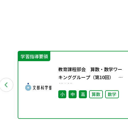
学習指導要領
イ
教育課程部会 算数・数学ワー
キンググループ（第10回） 配
付資料
小
中
高
算数
数学