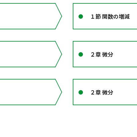
１節 関数の増減
２章 微分
２章 微分