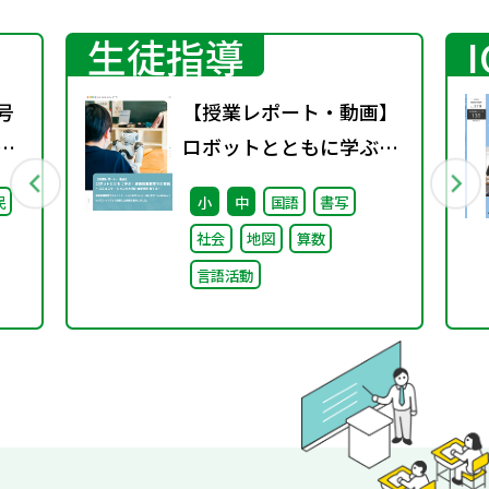
生徒指導
号
【授業レポート・動画】
期
ロボットとともに学ぶ！
通級指導教室での実践～
民
小
中
国語
書写
コミュニケーション力と
社会
地図
算数
自己肯定感を育てる～
言語活動