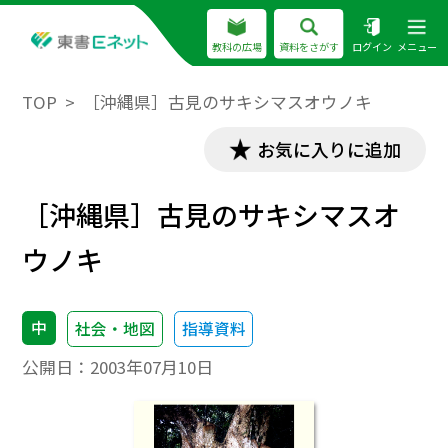
教科の広場
資料をさがす
ログイン
メニュー
TOP
［沖縄県］古見のサキシマスオウノキ
お気に入りに追加
［沖縄県］古見のサキシマスオ
ウノキ
中
社会・地図
指導資料
公開日：
2003年07月10日