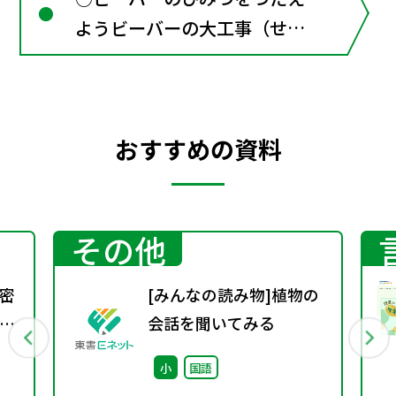
ようビーバーの大工事（せつ
明文）（なかがわしろう） 中
川志郎 じょうほうのとび
ら：本でしらべる
おすすめの資料
その他
密
[みんなの読み物]植物の
理
会話を聞いてみる
小
国語