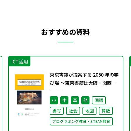
おすすめの資料
ICT活用
東京書籍が提案する 2050 年の学
び場 ～東京書籍は大阪・関西万
博「大阪ヘルスケア パビリオ
ン」に出展・協賛します～
小
中
高
他
国語
書写
社会
地図
算数
プログラミング教育・STEAM教育