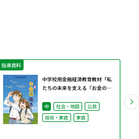
指導資料
学
中学校用金融経済教育教材「私
たちの未来を支える『お金の働
き』」
中
社会・地図
公民
技術・家庭
家庭