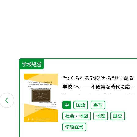
学校経営
科の
“つくられる学校”から“共に創る
学校”へ ──不確実な時代に応
答する小津中の実践 第二回 「学
校のコンパス」生徒が創る学校
会
中
国語
書写
の最上位方針
社会・地図
地理
歴史
学級経営