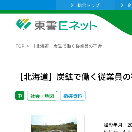
総合トップ
企
TOP
［北海道］炭鉱で働く従業員の宿舎
［北海道］炭鉱で働く従業員の
中
社会・地図
指導資料
撮影年月：2