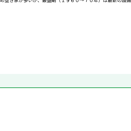
め空き家が多いが、最盛期（１９６０～７０年）は最新の設備