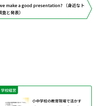
 we make a good presentation? （身近なト
調査と発表）
学校経営
学
小中学校の教育現場で活かす