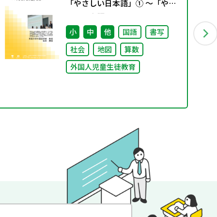
「やさしい日本語」① ～「やさ
しい日本語」とは～
小
中
他
国語
書写
社会
地図
算数
外国人児童生徒教育