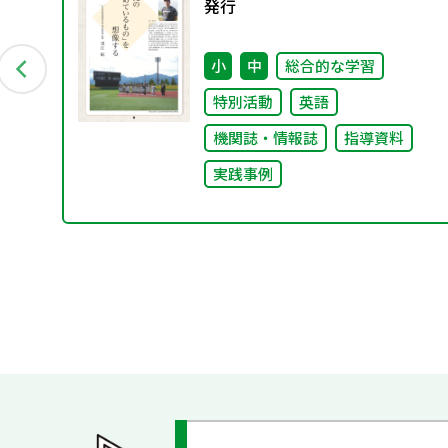
付資
発行
小
中
総合的な学習
特別活動
英語
機関誌・情報誌
指導資料
実践事例