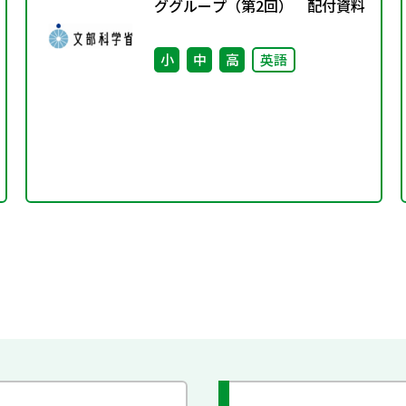
ググループ（第2回） 配付資料
小
中
高
英語