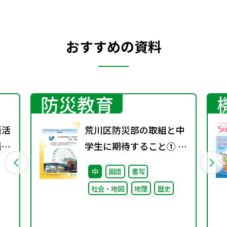
おすすめの資料
防災教育
語活
荒川区防災部の取組と中
語分
学生に期待すること① ～
概要編～
中
国語
書写
社会・地図
地理
歴史