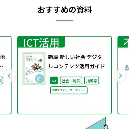
おすすめの資料
ICT活用
地
新編 新しい社会 デジタ
グ
ルコンテンツ活用ガイド
料
図
中
社会・地図
指導案
授業プリント・ワークシート