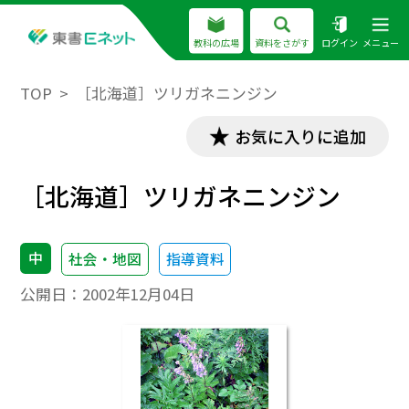
教科の広場
資料をさがす
ログイン
メニュー
TOP
［北海道］ツリガネニンジン
お気に入りに追加
［北海道］ツリガネニンジン
中
社会・地図
指導資料
公開日：
2002年12月04日