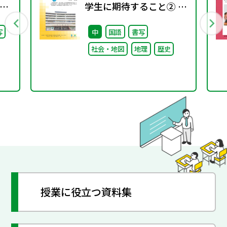
」
学生に期待すること② ～
）子
取り組み編～
写
中
国語
書写
日
社会・地図
地理
歴史
授業に役立つ資料集