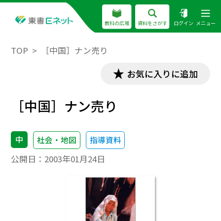
教科の広場
資料をさがす
ログイン
メニュー
TOP
［中国］ナン売り
お気に入りに追加
［中国］ナン売り
中
社会・地図
指導資料
公開日：
2003年01月24日