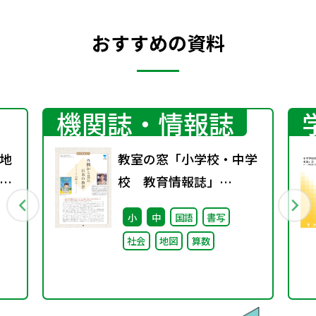
おすすめの資料
機関誌・情報誌
地
教室の窓「小学校・中学
グ
校 教育情報誌」
vol.76 2025年9月発行
小
中
国語
書写
社会
地図
算数