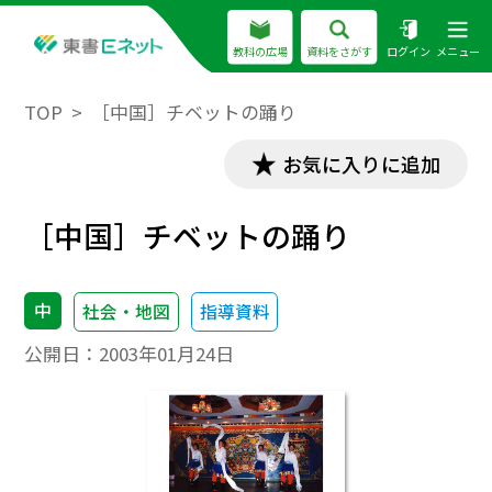
教科の広場
資料をさがす
ログイン
メニュー
TOP
［中国］チベットの踊り
お気に入りに追加
［中国］チベットの踊り
中
社会・地図
指導資料
公開日：
2003年01月24日