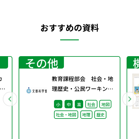
おすすめの資料
その他
カ
教育課程部会 社会・地
ン
理歴史・公民ワーキング
～
（第10回） 配付資料
小
中
高
社会
地図
社会・地図
地理
歴史