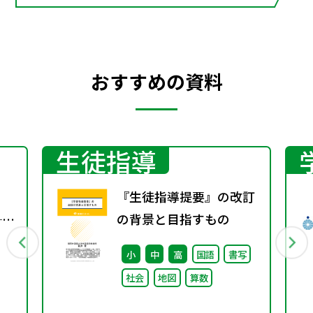
おすすめの資料
生徒指導
『生徒指導提要』の改訂
──
の背景と目指すもの
る
小
中
高
国語
書写
社会
地図
算数
徒
針