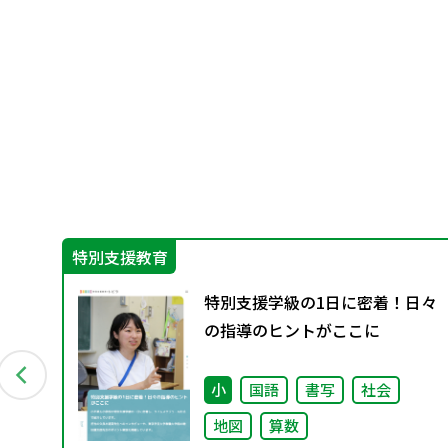
特別支援教育
めて
特別支援学級の1日に密着！日々
」
の指導のヒントがここに
も
小
国語
書写
社会
地図
算数