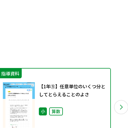
指導資料
指
【1年⑤】任意単位のいくつ分と
してとらえることのよさ
小
算数