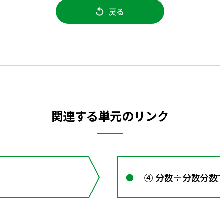
戻る
関連する単元のリンク
④ 分数÷分数分