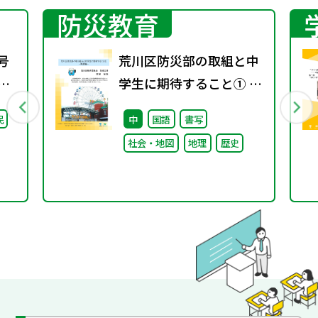
防災教育
号
荒川区防災部の取組と中
期
学生に期待すること① ～
概要編～
民
中
国語
書写
社会・地図
地理
歴史