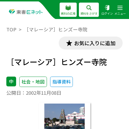
教科の広場
資料をさがす
ログイン
メニュー
TOP
［マレーシア］ヒンズー寺院
お気に入りに追加
［マレーシア］ヒンズー寺院
中
社会・地図
指導資料
公開日：
2002年11月08日