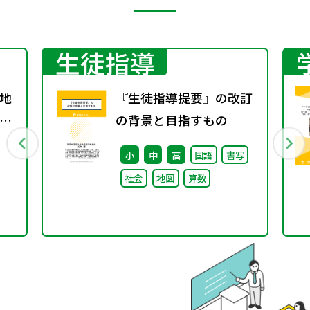
生徒指導
地
『生徒指導提要』の改訂
グ
の背景と目指すもの
小
中
高
国語
書写
社会
地図
算数