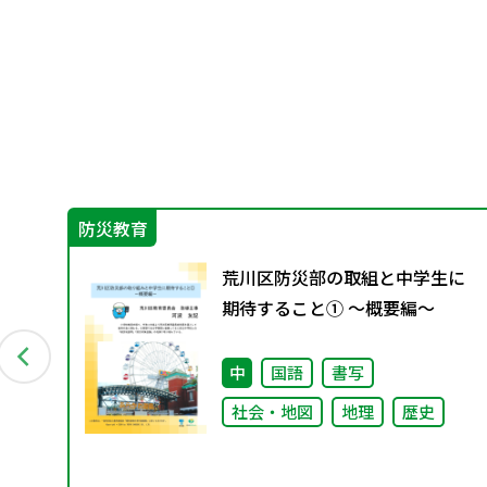
防災教育
荒川区防災部の取組と中学生に
保護
期待すること① ～概要編～
や
中
国語
書写
社会・地図
地理
歴史