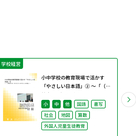
学校経営
IC
小中学校の教育現場で活かす
「やさしい日本語」② ～「（学
校内での）子どもたちへのやさ
しい日本語」～
小
中
他
国語
書写
社会
地図
算数
外国人児童生徒教育