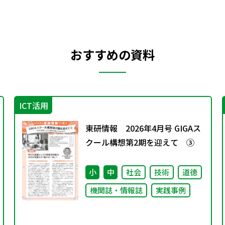
おすすめの資料
ICT活用
東研情報 2026年4月号 GIGAス
クール構想第2期を迎えて ③
小
中
社会
技術
道徳
機関誌・情報誌
実践事例