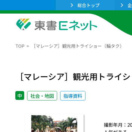
総合トップ
企
TOP
［マレーシア］観光用トライショー（輪タク）
［マレーシア］観光用トライシ
中
社会・地図
指導資料
撮影年月：2