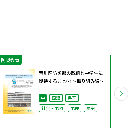
防災教育
学
荒川区防災部の取組と中学生に
期待すること② ～取り組み編～
中
国語
書写
社会・地図
地理
歴史