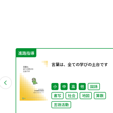
進路指導
創る
言葉は、全ての学びの土台です
応
当
イキ
小
中
高
他
国語
書写
社会
地図
算数
言語活動