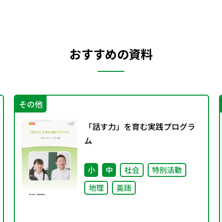
おすすめの資料
その他
「話す力」を育む実践プログラ
ム
小
中
社会
特別活動
地理
英語