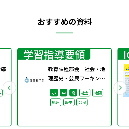
おすすめの資料
学習指導要領
指導
教育課程部会 社会・地
理歴史・公民ワーキング
（第2回） 配付資料
料
小
中
高
社会
地図
地理
歴史
公民