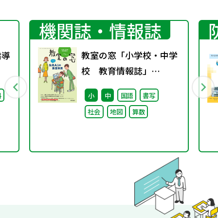
機関誌・情報誌
指導
教室の窓「小学校・中学
校 教育情報誌」
vol.75 2025年4月発行
料
小
中
国語
書写
社会
地図
算数