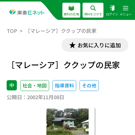
教科の広場
資料をさがす
ログイン
メニュー
TOP
［マレーシア］ククップの民家
お気に入りに追加
［マレーシア］ククップの民家
中
社会・地図
指導資料
その他
公開日：
2002年11月08日