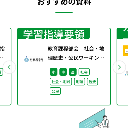
おすすめの資料
学習指導要領
指
教育課程部会 社会・地
り
理歴史・公民ワーキング
会
（第8回） 配付資料
写
小
中
高
社会
し
社会・地図
地理
歴史
公民