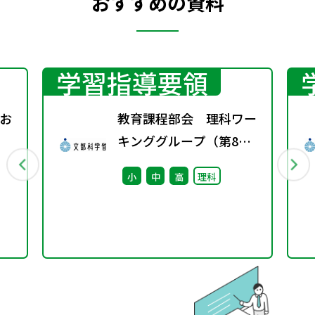
おすすめの資料
学習指導要領
お
教育課程部会 理科ワー
キンググループ（第8
ク
回） 配付資料
小
中
高
理科
す