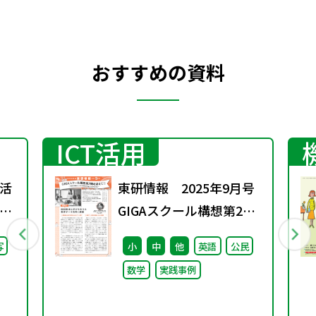
おすすめの資料
ICT活用
活
東研情報 2025年9月号
」
GIGAスクール構想第2期
学校
を迎えて ①
写
小
中
他
英語
公民
い
数学
実践事例