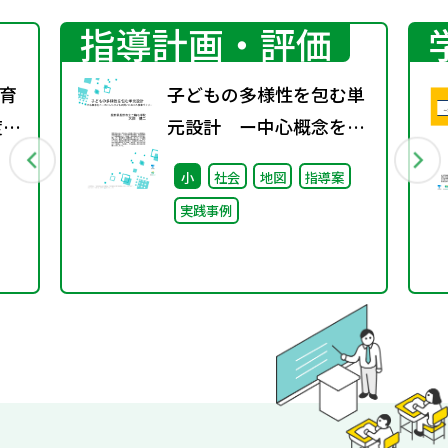
指導計画・評価
育
子どもの多様性を包む単
度学
元設計 ー中心概念をベ
ースにした子どもの問い
小
社会
地図
指導案
に応じた授業づくりー
実践事例