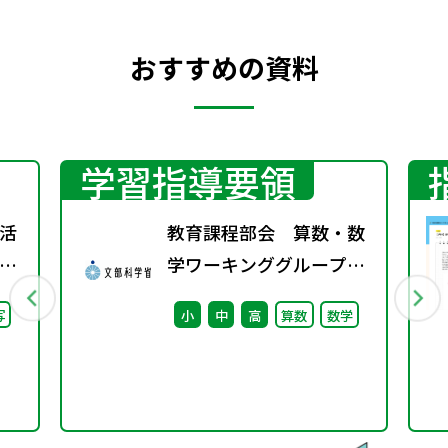
おすすめの資料
学習指導要領
活
教育課程部会 算数・数
」
学ワーキンググループ
）子
（第5回） 配付資
写
小
中
高
算数
数学
日