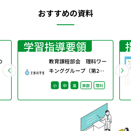
おすすめの資料
学習指導要領
の
教育課程部会 理科ワー
キンググループ（第2
回） 配付資料
小
中
高
算数
理科