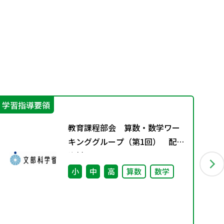
学習指導要領
指
教育課程部会 算数・数学ワー
キンググループ（第1回） 配付
資料
小
中
高
算数
数学