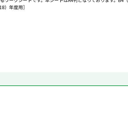
るワークシートです。本シートはA4判となっております。B4（
2018）年度用］