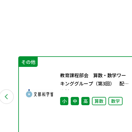
その他
教育課程部会 算数・数学ワー
（学
キンググループ（第3回） 配付
さ
資料
小
中
高
算数
数学