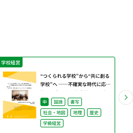
学校経営
IC
“つくられる学校”から“共に創る
学校”へ ──不確実な時代に応
答する小津中の実践 第一回 “当
たり前”を問い直すルールメイキ
中
国語
書写
ング（校則見直し）
社会・地図
地理
歴史
学級経営