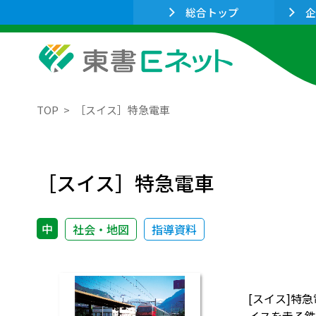
総合トップ
企
TOP
［スイス］特急電車
［スイス］特急電車
中
社会・地図
指導資料
[スイス]特