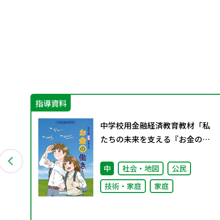
指導資料
習分
中学校用金融経済教育教材「私
る
たちの未来を支える『お金の働
ま
き』」
中
社会・地図
公民
技術・家庭
家庭