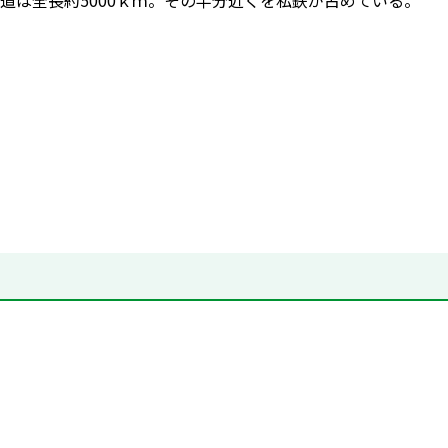
道は全長約5000ｋｍ。その半分近くを私鉄が占めている。