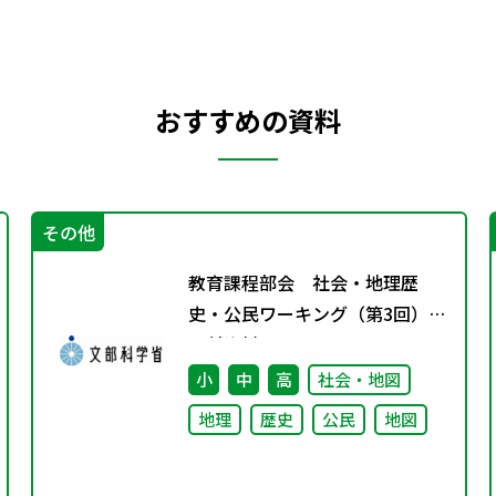
おすすめの資料
その他
教育課程部会 社会・地理歴
史・公民ワーキング（第3回）
配付資料
小
中
高
社会・地図
地理
歴史
公民
地図