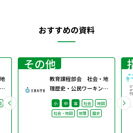
おすすめの資料
その他
地
教育課程部会 社会・地
グ
理歴史・公民ワーキング
（第10回） 配付資料
図
小
中
高
社会
地図
社会・地図
地理
歴史